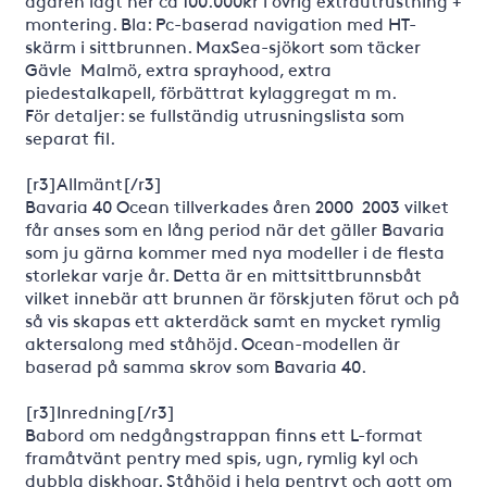
ägaren lagt ner ca 100.000kr i övrig extrautrustning +
montering. Bla: Pc-baserad navigation med HT-
skärm i sittbrunnen. MaxSea-sjökort som täcker
Gävle  Malmö, extra sprayhood, extra
piedestalkapell, förbättrat kylaggregat m m.
För detaljer: se fullständig utrusningslista som
separat fil.
[r3]Allmänt[/r3]
Bavaria 40 Ocean tillverkades åren 2000  2003 vilket
får anses som en lång period när det gäller Bavaria
som ju gärna kommer med nya modeller i de flesta
storlekar varje år. Detta är en mittsittbrunnsbåt
vilket innebär att brunnen är förskjuten förut och på
så vis skapas ett akterdäck samt en mycket rymlig
aktersalong med ståhöjd. Ocean-modellen är
baserad på samma skrov som Bavaria 40.
[r3]Inredning[/r3]
Babord om nedgångstrappan finns ett L-format
framåtvänt pentry med spis, ugn, rymlig kyl och
dubbla diskhoar. Ståhöjd i hela pentryt och gott om