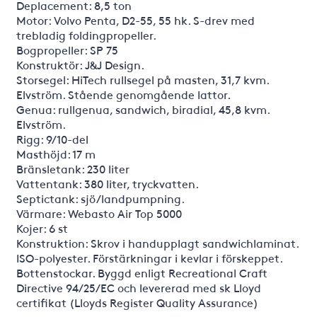
Deplacement: 8,5 ton
Motor: Volvo Penta, D2-55, 55 hk. S-drev med
trebladig foldingpropeller.
Bogpropeller: SP 75
Konstruktör: J&J Design.
Storsegel: HiTech rullsegel på masten, 31,7 kvm.
Elvström. Stående genomgående lattor.
Genua: rullgenua, sandwich, biradial, 45,8 kvm.
Elvström.
Rigg: 9/10-del
Masthöjd: 17 m
Bränsletank: 230 liter
Vattentank: 380 liter, tryckvatten.
Septictank: sjö/landpumpning.
Värmare: Webasto Air Top 5000
Kojer: 6 st
Konstruktion: Skrov i handupplagt sandwichlaminat.
ISO-polyester. Förstärkningar i kevlar i förskeppet.
Bottenstockar. Byggd enligt Recreational Craft
Directive 94/25/EC och levererad med sk Lloyd
certifikat (Lloyds Register Quality Assurance)