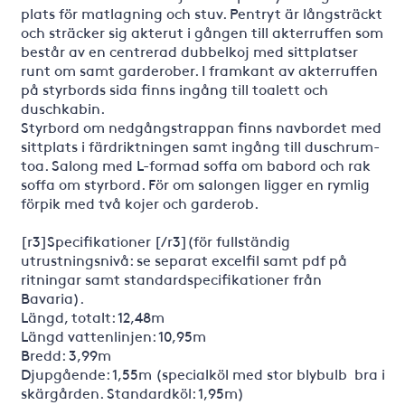
plats för matlagning och stuv. Pentryt är långsträckt
och sträcker sig akterut i gången till akterruffen som
består av en centrerad dubbelkoj med sittplatser
runt om samt garderober. I framkant av akterruffen
på styrbords sida finns ingång till toalett och
duschkabin.
Styrbord om nedgångstrappan finns navbordet med
sittplats i färdriktningen samt ingång till duschrum-
toa. Salong med L-formad soffa om babord och rak
soffa om styrbord. För om salongen ligger en rymlig
förpik med två kojer och garderob.
[r3]Specifikationer [/r3](för fullständig
utrustningsnivå: se separat excelfil samt pdf på
ritningar samt standardspecifikationer från
Bavaria).
Längd, totalt: 12,48m
Längd vattenlinjen: 10,95m
Bredd: 3,99m
Djupgående: 1,55m (specialköl med stor blybulb  bra i
skärgården. Standardköl: 1,95m)