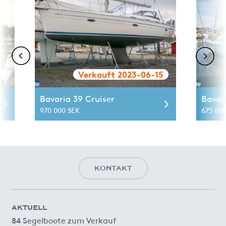
6
Verkauft 2023-06-15
Bavaria 39 Cruiser
Bavar
970 000 SEK
675 00
KONTAKT
AKTUELL
84 Segelboote zum Verkauf