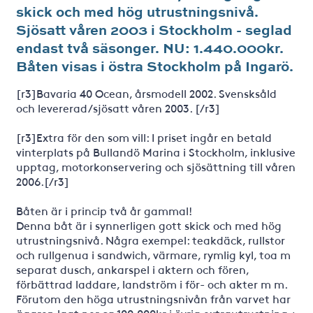
skick och med hög utrustningsnivå.
Sjösatt våren 2003 i Stockholm - seglad
endast två säsonger. NU: 1.440.000kr.
Båten visas i östra Stockholm på Ingarö.
[r3]Bavaria 40 Ocean, årsmodell 2002. Svensksåld
och levererad/sjösatt våren 2003. [/r3]
[r3]Extra för den som vill: I priset ingår en betald
vinterplats på Bullandö Marina i Stockholm, inklusive
upptag, motorkonservering och sjösättning till våren
2006.[/r3]
Båten är i princip två år gammal!
Denna båt är i synnerligen gott skick och med hög
utrustningsnivå. Några exempel: teakdäck, rullstor
och rullgenua i sandwich, värmare, rymlig kyl, toa m
separat dusch, ankarspel i aktern och fören,
förbättrad laddare, landström i för- och akter m m.
Förutom den höga utrustningsnivån från varvet har