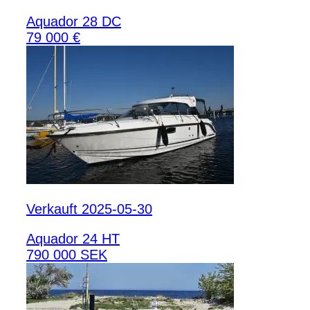
Aquador 28 DC
79 000 €
Verkauft 2025-05-30
Aquador 24 HT
790 000 SEK