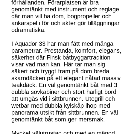
förhållanden. Förarplatsen är bra
genomtänkt med instrument och reglage
där man vill ha dom, bogpropeller och
ankarspel i för och akter gör tilläggningar
odramatiska.
I Aquador 33 har man fått med många
parametrar. Prestanda, komfort, elegans,
säkerhet där Finsk båtbyggartradition
visar vad man kan. Här tar man sig
säkert och tryggt fram på dom breda
skarndäcken på ett elegant nåtad massiv
teakdäck. En väl genomtänkt båt med 3
dubbla sovkabiner och stort härligt bord
att umgås vid i sittbrunnen. Utegrill och
wetbar med dubbla kylskåp ihop med
panorama utsikt från sittbrunnen. En väl
genomtänkt båt som ger mersmak.
Mycket välutrustad och med en mängd