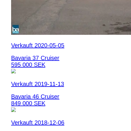
Verkauft 2020-05-05
Bavaria 37 Cruiser
595 000 SEK
Verkauft 2019-11-13
Bavaria 46 Cruiser
849 000 SEK
Verkauft 2018-12-06