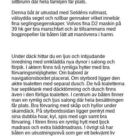
sittbrunn där hela familjen får plats.
Denna båt är utrustad med Seldéns rullmast,
välsydda segel och rullbar gennaker vilket innebär
fina seglingsegenskaper. Volvos fina D2 maskin på
39 hk ger bra marschfart och är tillsammans med
bogpropeller lär båten lätt att manövrera i hamn.
Under däck hittar du en ljus och inbjudande
inredning med omklädda nya dynor i salong och
förpik. I aktern finns två rymliga hytter med bra
förvaringsmöjligheter. Om babord är
navigationsbordet placerat. Om styrbord ligger den
aktre toaletten med separat dusch. De två toaletterna
har septiktank med däcktömning och dusch finns
även i den förliga toaletten. I centrum av båten finner
man en rymlig och ljus salong där hela besättningen
får plats. Bra förvaring med skåp och hyllor under
skarndäck. På styrbordssidan ligger pentryt med
sina dubbla hoar, kyl, spis med ugn samt bra
förvaring. I fören finns en rymlig hytt med tjock
madrass och extra bäddmadrass. I övrigt så har
båten en utrustningsnivå som ger ett bekvämt liv