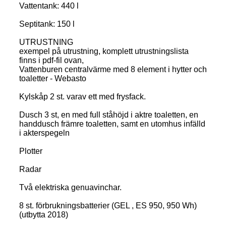
Vattentank: 440 l
Septitank: 150 l
UTRUSTNING
exempel på utrustning, komplett utrustningslista
finns i pdf-fil ovan,
Vattenburen centralvärme med 8 element i hytter och
toaletter - Webasto
Kylskåp 2 st. varav ett med frysfack.
Dusch 3 st, en med full ståhöjd i aktre toaletten, en
handdusch främre toaletten, samt en utomhus infälld
i akterspegeln
Plotter
Radar
Två elektriska genuavinchar.
8 st. förbrukningsbatterier (GEL , ES 950, 950 Wh)
(utbytta 2018)