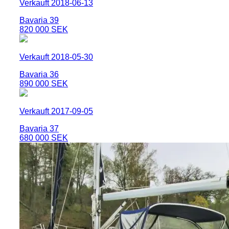
Verkauft 2018-06-13
Bavaria 39
820 000 SEK
Verkauft 2018-05-30
Bavaria 36
890 000 SEK
Verkauft 2017-09-05
Bavaria 37
680 000 SEK