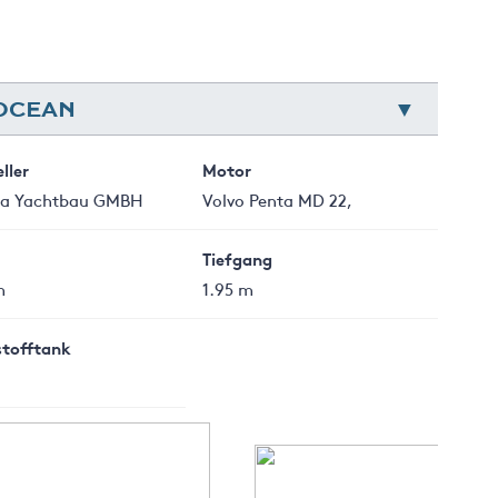
 OCEAN
ller
Motor
ia Yachtbau GMBH
Volvo Penta MD 22,
Tiefgang
m
1.95 m
stofftank