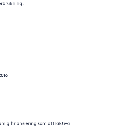
förbrukning.
2016
nlig finansiering som attraktiva