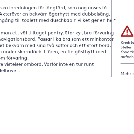
ska inredningen för långfärd, som nog anses få
. Akteröver en bekväm ägarhytt med dubbelsäng,
ång till toalett med duschkabin vilket ger en helt
n ett väl tilltaget pentry. Stor kyl, bra förvaring
navigationsbord. Passar lika bra som ett minkontor
Kredit
t bekväm med sina två soffor och ett stort bord.
Stellen
 under skarndäck. I fören, en fin gästhytt med
Konditi
aufneh
om förvaring.
e vistelser ombord. Varför inte en tur runt
edelhavet.
Mehr e