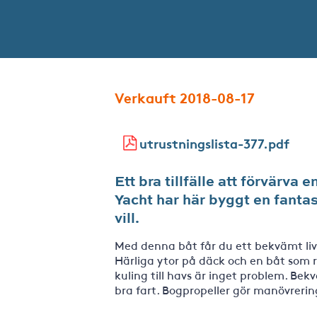
Verkauft 2018-08-17
utrustningslista-377.pdf
Ett bra tillfälle att förvärv
Yacht har här byggt en fanta
vill.
Med denna båt får du ett bekvämt li
Härliga ytor på däck och en båt som rö
kuling till havs är inget problem. Be
bra fart. Bogpropeller gör manövrerin