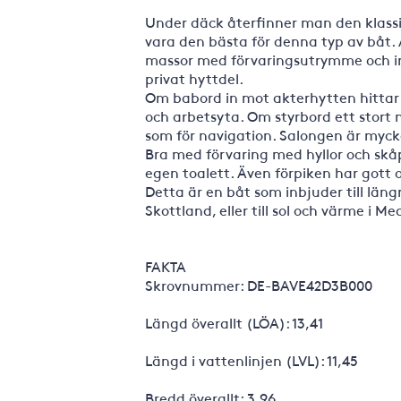
Under däck återfinner man den klassi
vara den bästa för denna typ av båt
massor med förvaringsutrymme och ing
privat hyttdel.
Om babord in mot akterhytten hittar ma
och arbetsyta. Om styrbord ett stort 
som för navigation. Salongen är mycke
Bra med förvaring med hyllor och skåp
egen toalett. Även förpiken har gott 
Detta är en båt som inbjuder till längr
Skottland, eller till sol och värme i M
FAKTA
Skrovnummer: DE-BAVE42D3B000
Längd överallt (LÖA): 13,41
Längd i vattenlinjen (LVL): 11,45
Bredd överallt: 3,96