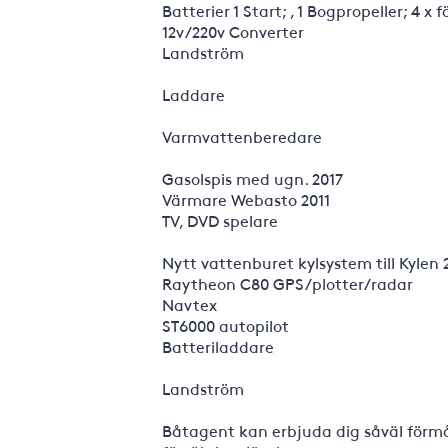
Batterier 1 Start; , 1 Bogpropeller; 4 x 
12v/220v Converter
Landström
Laddare
Varmvattenberedare
Gasolspis med ugn. 2017
Värmare Webasto 2011
TV, DVD spelare
Nytt vattenburet kylsystem till Kylen 
Raytheon C80 GPS/plotter/radar
Navtex
ST6000 autopilot
Batteriladdare
Landström
Båtagent kan erbjuda dig såväl förmå