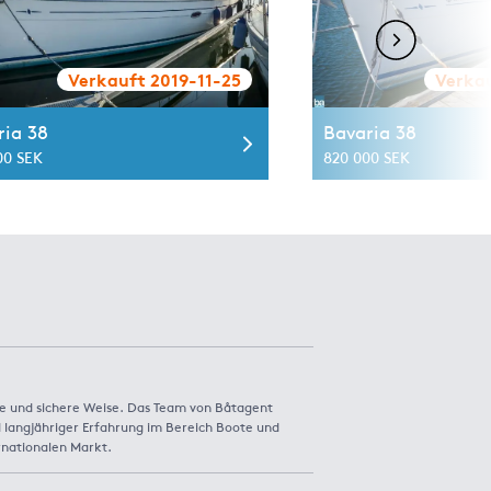
Verkauft 2019-11-25
Verkau
ria 38
Bavaria 38
00 SEK
820 000 SEK
e und sichere Weise. Das Team von Båtagent
 langjähriger Erfahrung im Bereich Boote und
rnationalen Markt.