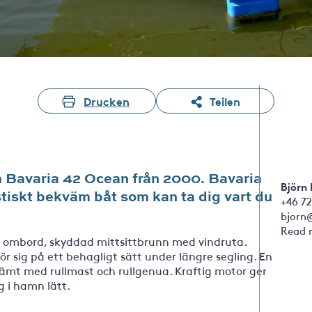
Drucken
Teilen
a en Bavaria 42 Ocean från 2000. Bavaria
Björn
stiskt bekväm båt som kan ta dig vart du
+46 72
bjorn
Read 
v ombord, skyddad mittsittbrunn med vindruta.
r sig på ett behagligt sätt under längre segling. En
kvämt med rullmast och rullgenua. Kraftig motor ger
g i hamn lätt.