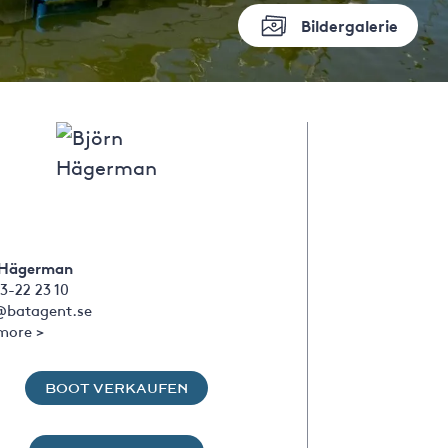
Bildergalerie
 Hägerman
3-22 23 10
@batagent.se
more >
BOOT VERKAUFEN