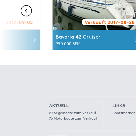
ft 2017-09-05
Verkauft 2017-08-28
Bavaria 42 Cruiser
950 000 SEK
AKTUELL
LINKS
83 Segelboote zum Verkauf
Bootsmarken
76 Motorboote zum Verkauf