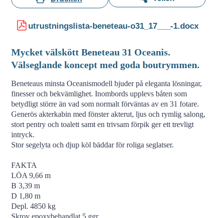
utrustningslista-beneteau-o31_17___-1.docx
Mycket välskött Beneteau 31 Oceanis.
Välseglande koncept med goda boutrymmen.
Beneteaus minsta Oceanismodell bjuder på eleganta lösningar,
finesser och bekvämlighet. Inombords upplevs båten som
betydligt större än vad som normalt förväntas av en 31 fotare.
Generös akterkabin med fönster akterut, ljus och rymlig salong,
stort pentry och toalett samt en trivsam förpik ger ett trevligt
intryck.
Stor segelyta och djup köl bäddar för roliga seglatser.
FAKTA
LÖA 9,66 m
B 3,39 m
D 1,80 m
Depl. 4850 kg
Skrov epoxybehandlat 5 ggr.