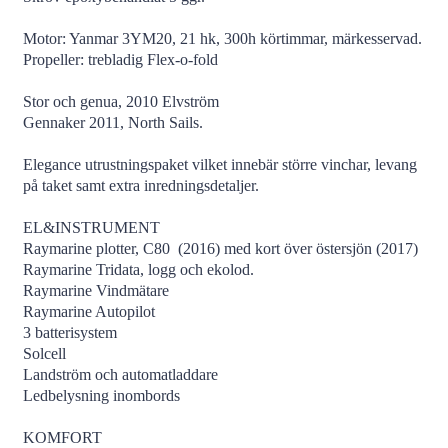
Motor: Yanmar 3YM20, 21 hk, 300h körtimmar, märkesservad.
Propeller: trebladig Flex-o-fold
Stor och genua, 2010 Elvström
Gennaker 2011, North Sails.
Elegance utrustningspaket vilket innebär större vinchar, levang
på taket samt extra inredningsdetaljer.
EL&INSTRUMENT
Raymarine plotter, C80 (2016) med kort över östersjön (2017)
Raymarine Tridata, logg och ekolod.
Raymarine Vindmätare
Raymarine Autopilot
3 batterisystem
Solcell
Landström och automatladdare
Ledbelysning inombords
KOMFORT