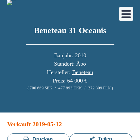
Beneteau 31 Oceanis
Baujahr: 2010
Standort: Åbo
Hersteller:
Beneteau
Preis: 64 000 €
( 700 669 SEK
/
477 993 DKK
/
272 399 PLN )
Bildergalerie
Verkauft 2019-05-12
Teilen
Drucken