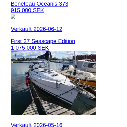
Beneteau Oceanis 373
915 000 SEK
Verkauft 2026-06-12
First 27 Seascape Edition
1 075 000 SEK
Verkauft 2026-05-16