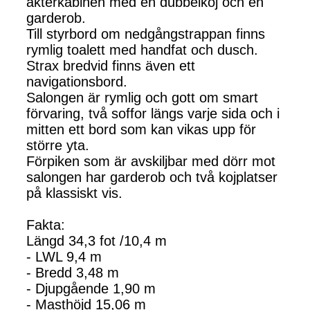
akterkabinen med en dubbelkoj och en
garderob.
Till styrbord om nedgångstrappan finns
rymlig toalett med handfat och dusch.
Strax bredvid finns även ett
navigationsbord.
Salongen är rymlig och gott om smart
förvaring, två soffor längs varje sida och i
mitten ett bord som kan vikas upp för
större yta.
Förpiken som är avskiljbar med dörr mot
salongen har garderob och två kojplatser
på klassiskt vis.
Fakta:
Längd 34,3 fot /10,4 m
- LWL 9,4 m
- Bredd 3,48 m
- Djupgående 1,90 m
- Masthöjd 15,06 m