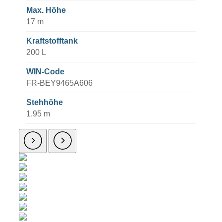
Max. Höhe
17 m
Kraftstofftank
200 L
WIN-Code
FR-BEY9465A606
Stehhöhe
1.95 m