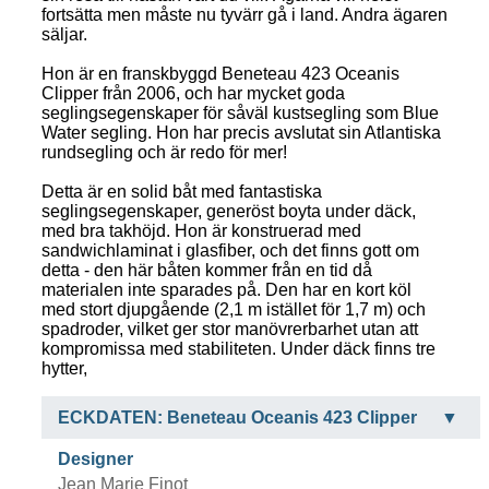
fortsätta men måste nu tyvärr gå i land. Andra ägaren
säljar.
Hon är en franskbyggd Beneteau 423 Oceanis
Clipper från 2006, och har mycket goda
seglingsegenskaper för såväl kustsegling som Blue
Water segling. Hon har precis avslutat sin Atlantiska
rundsegling och är redo för mer!
Detta är en solid båt med fantastiska
seglingsegenskaper, generöst boyta under däck,
med bra takhöjd. Hon är konstruerad med
sandwichlaminat i glasfiber, och det finns gott om
detta - den här båten kommer från en tid då
materialen inte sparades på. Den har en kort köl
med stort djupgående (2,1 m istället för 1,7 m) och
spadroder, vilket ger stor manövrerbarhet utan att
kompromissa med stabiliteten. Under däck finns tre
hytter,
ECKDATEN: Beneteau Oceanis 423 Clipper
Designer
Jean Marie Finot