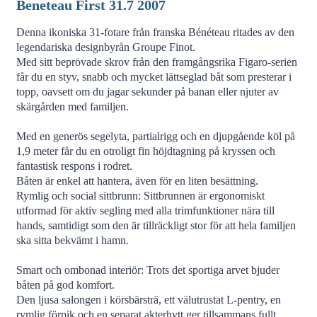
Beneteau First 31.7 2007
Denna ikoniska 31-fotare från franska Bénéteau ritades av den
legendariska designbyrån Groupe Finot.
Med sitt beprövade skrov från den framgångsrika Figaro-serien
får du en styv, snabb och mycket lättseglad båt som presterar i
topp, oavsett om du jagar sekunder på banan eller njuter av
skärgården med familjen.
Med en generös segelyta, partialrigg och en djupgående köl på
1,9 meter får du en otroligt fin höjdtagning på kryssen och
fantastisk respons i rodret.
Båten är enkel att hantera, även för en liten besättning.
Rymlig och social sittbrunn: Sittbrunnen är ergonomiskt
utformad för aktiv segling med alla trimfunktioner nära till
hands, samtidigt som den är tillräckligt stor för att hela familjen
ska sitta bekvämt i hamn.
Smart och ombonad interiör: Trots det sportiga arvet bjuder
båten på god komfort.
Den ljusa salongen i körsbärsträ, ett välutrustat L-pentry, en
rymlig förpik och en separat akterhytt ger tillsammans fullt