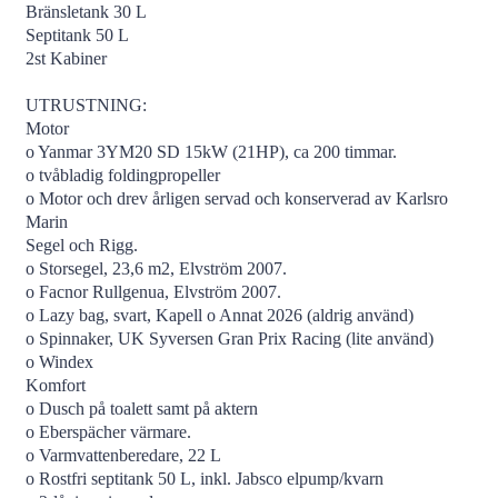
Bränsletank 30 L
Septitank 50 L
2st Kabiner
UTRUSTNING:
Motor
o Yanmar 3YM20 SD 15kW (21HP), ca 200 timmar.
o tvåbladig foldingpropeller
o Motor och drev årligen servad och konserverad av Karlsro
Marin
Segel och Rigg.
o Storsegel, 23,6 m2, Elvström 2007.
o Facnor Rullgenua, Elvström 2007.
o Lazy bag, svart, Kapell o Annat 2026 (aldrig använd)
o Spinnaker, UK Syversen Gran Prix Racing (lite använd)
o Windex
Komfort
o Dusch på toalett samt på aktern
o Eberspächer värmare.
o Varmvattenberedare, 22 L
o Rostfri septitank 50 L, inkl. Jabsco elpump/kvarn