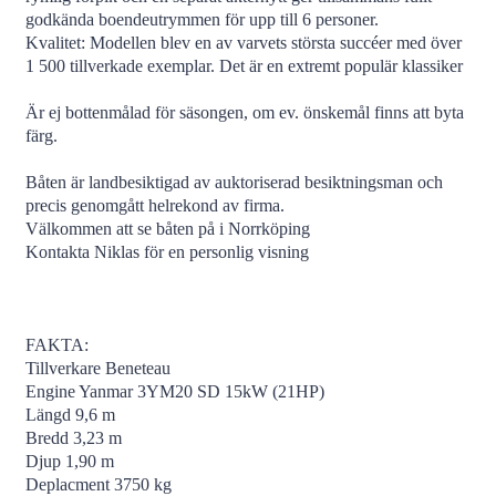
godkända boendeutrymmen för upp till 6 personer.
Kvalitet: Modellen blev en av varvets största succéer med över
1 500 tillverkade exemplar. Det är en extremt populär klassiker
Är ej bottenmålad för säsongen, om ev. önskemål finns att byta
färg.
Båten är landbesiktigad av auktoriserad besiktningsman och
precis genomgått helrekond av firma.
Välkommen att se båten på i Norrköping
Kontakta Niklas för en personlig visning
FAKTA:
Tillverkare Beneteau
Engine Yanmar 3YM20 SD 15kW (21HP)
Längd 9,6 m
Bredd 3,23 m
Djup 1,90 m
Deplacment 3750 kg