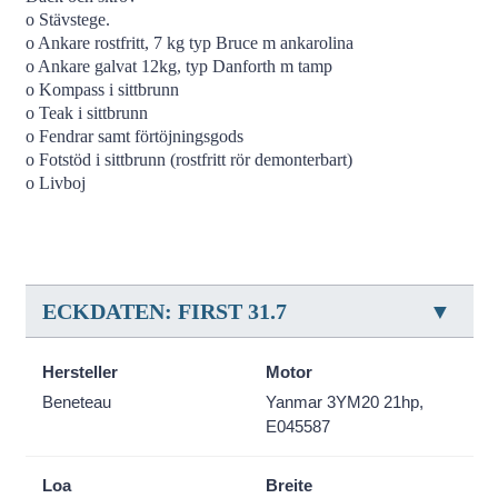
o Stävstege.
o Ankare rostfritt, 7 kg typ Bruce m ankarolina
o Ankare galvat 12kg, typ Danforth m tamp
o Kompass i sittbrunn
o Teak i sittbrunn
o Fendrar samt förtöjningsgods
o Fotstöd i sittbrunn (rostfritt rör demonterbart)
o Livboj
ECKDATEN: FIRST 31.7
Hersteller
Motor
Beneteau
Yanmar 3YM20 21hp,
E045587
Loa
Breite