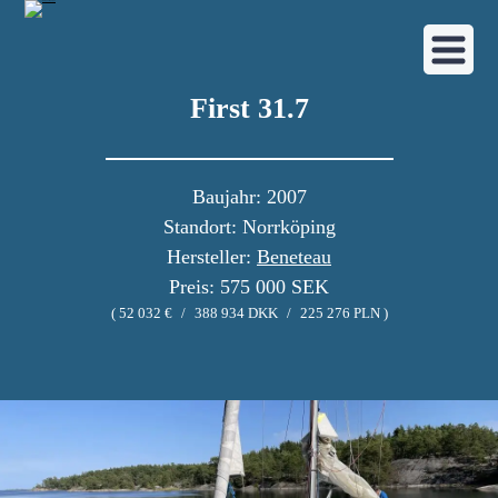
First 31.7
Baujahr: 2007
Standort: Norrköping
Hersteller:
Beneteau
Preis: 575 000 SEK
( 52 032 €
/
388 934 DKK
/
225 276 PLN )