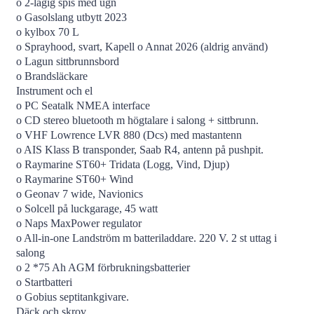
o 2-lågig spis med ugn
o Gasolslang utbytt 2023
o kylbox 70 L
o Sprayhood, svart, Kapell o Annat 2026 (aldrig använd)
o Lagun sittbrunnsbord
o Brandsläckare
Instrument och el
o PC Seatalk NMEA interface
o CD stereo bluetooth m högtalare i salong + sittbrunn.
o VHF Lowrence LVR 880 (Dcs) med mastantenn
o AIS Klass B transponder, Saab R4, antenn på pushpit.
o Raymarine ST60+ Tridata (Logg, Vind, Djup)
o Raymarine ST60+ Wind
o Geonav 7 wide, Navionics
o Solcell på luckgarage, 45 watt
o Naps MaxPower regulator
o All-in-one Landström m batteriladdare. 220 V. 2 st uttag i
salong
o 2 *75 Ah AGM förbrukningsbatterier
o Startbatteri
o Gobius septitankgivare.
Däck och skrov