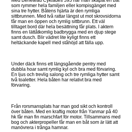
Med Beneteau Cyklades 393 har man skapat en båt
som rymmer hela familjen eller kompisgänget med
sina tre hytter. Båtens hjärta är den rymliga
sittbrunnen. Med två rattar längst ut mot skrovsidorna
får man en öppen och rymlig sittbrunn. Ett väl
tilltaget bord där hela besättning får plats. I aktern
finns en lättåtkomlig badbrygga med en djup stege
samt dusch. Blir vädret lite kyligt finns ett
heltäckande kapell med ståhöjd att fälla upp.
Under däck finns ett längsgående pentry med
dubbla hoar samt rymlig kyl och bra med förvaring.
En ljus och trevlig salong och tre rymliga hytter samt
två toaletter. Hela båten har relativt bra med
förvaring.
Från rorsmansplats har man god sikt och kontroll
över båten. Med en kraftig motor från Yanmar på 40
hk får man fin marschfart för motor. Tillsammans med
bog och akterpropeller får man en båt som är lätt att
manövrera i trånga hamnar.