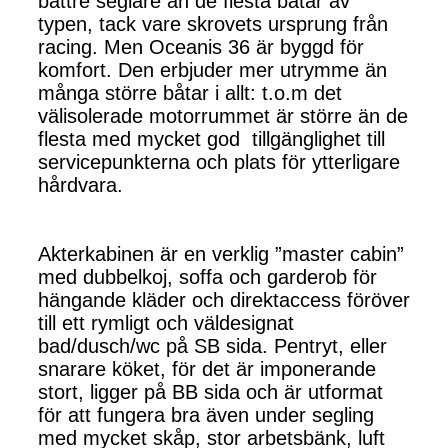
bättre seglare än de flesta båtar av
typen, tack vare skrovets ursprung från
racing. Men Oceanis 36 är byggd för
komfort. Den erbjuder mer utrymme än
många större båtar i allt: t.o.m det
välisolerade motorrummet är större än de
flesta med mycket god tillgänglighet till
servicepunkterna och plats för ytterligare
hårdvara.
Akterkabinen är en verklig ”master cabin”
med dubbelkoj, soffa och garderob för
hängande kläder och direktaccess föröver
till ett rymligt och väldesignat
bad/dusch/wc på SB sida. Pentryt, eller
snarare köket, för det är imponerande
stort, ligger på BB sida och är utformat
för att fungera bra även under segling
med mycket skåp, stor arbetsbänk, luft