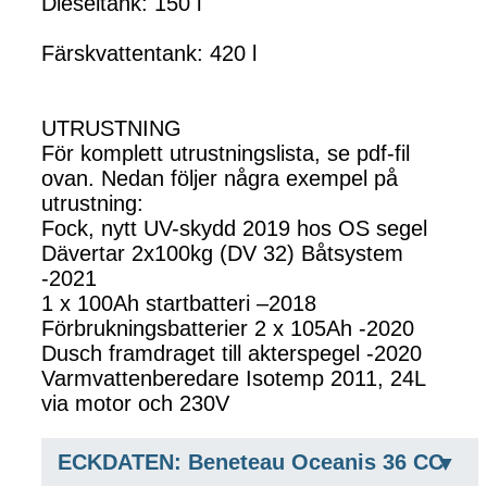
Dieseltank: 150 l
Färskvattentank: 420 l
UTRUSTNING
För komplett utrustningslista, se pdf-fil
ovan. Nedan följer några exempel på
utrustning:
Fock, nytt UV-skydd 2019 hos OS segel
Dävertar 2x100kg (DV 32) Båtsystem
-2021
1 x 100Ah startbatteri –2018
Förbrukningsbatterier 2 x 105Ah -2020
Dusch framdraget till akterspegel -2020
Varmvattenberedare Isotemp 2011, 24L
via motor och 230V
ECKDATEN: Beneteau Oceanis 36 CC