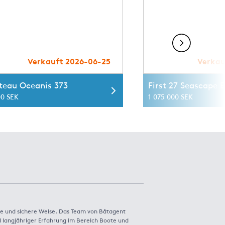
Verkauft 2026-06-25
Verkau
teau Oceanis 373
First 27 Seascape E
00 SEK
1 075 000 SEK
e und sichere Weise. Das Team von Båtagent
 langjähriger Erfahrung im Bereich Boote und