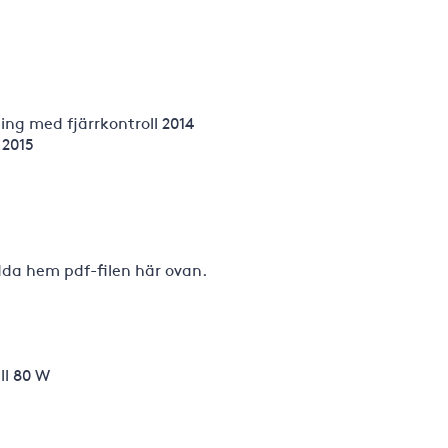
ing med fjärrkontroll 2014
 2015
adda hem pdf-filen här ovan.
ll 80 W