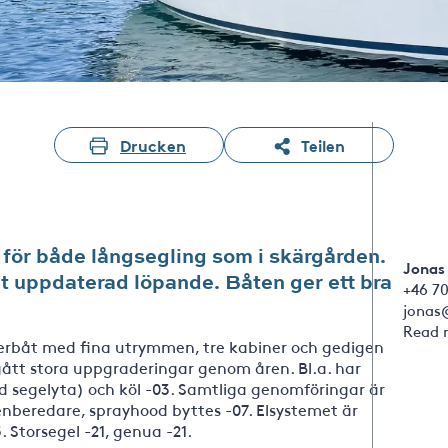
Drucken
Teilen
 för både långsegling som i skärgården.
Jonas
t uppdaterad löpande. Båten ger ett bra
+46 70
jonas
Read 
erbåt med fina utrymmen, tre kabiner och gedigen
ått stora uppgraderingar genom åren. Bl.a. har
 segelyta) och köl -03. Samtliga genomföringar är
tenberedare, sprayhood byttes -07. Elsystemet är
 Storsegel -21, genua -21.