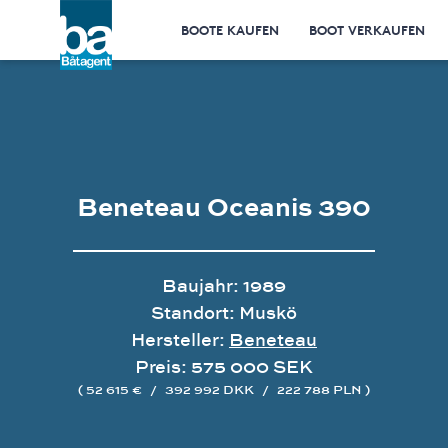
BOOTE KAUFEN
BOOT VERKAUFEN
Beneteau Oceanis 390
Baujahr: 1989
Standort: Muskö
Hersteller:
Beneteau
Preis: 575 000 SEK
( 52 615 €
/
392 992 DKK
/
222 788 PLN )