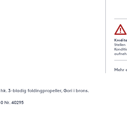
Kredit
Stellen
Konditi
aufneh
Mehr 
 hk. 3-bladig foldingpropeller, Gori i brons.
0 Nr. 40295