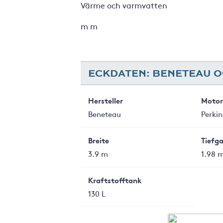
Värme och varmvatten
m m
ECKDATEN: BENETEAU O
Hersteller
Motor
Beneteau
Perkin
Breite
Tiefg
3.9 m
1.98 
Kraftstofftank
130 L