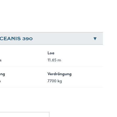
CEANIS 390
Loa
s
11.65 m
ang
Verdrängung
m
7700 kg