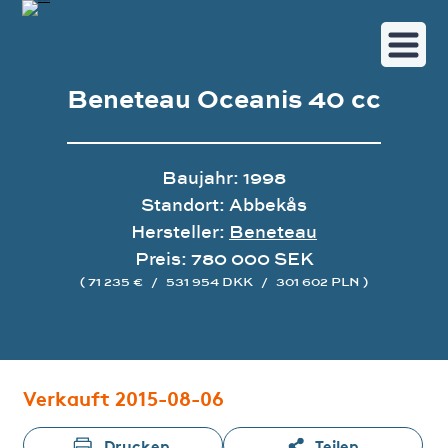
Beneteau Oceanis 40 cc
Baujahr: 1998
Standort: Abbekås
Hersteller:
Beneteau
Preis: 780 000 SEK
( 71 235 €
/
531 954 DKK
/
301 602 PLN )
Bildergalerie
Verkauft 2015-08-06
Drucken
Teilen