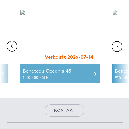
7
Verkauft 2026-07-14
Beneteau Oceanis 43
Benet
1 400 000 SEK
915 00
KONTAKT