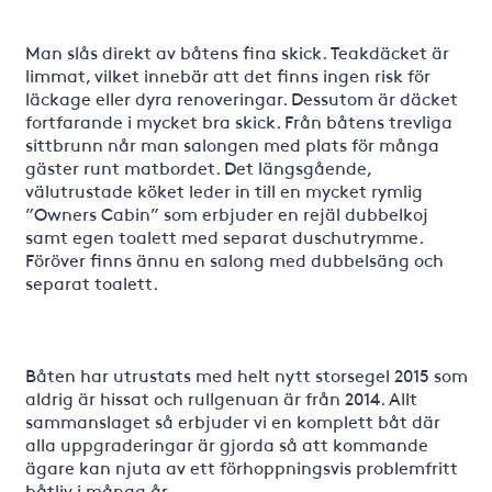
Man slås direkt av båtens fina skick. Teakdäcket är
limmat, vilket innebär att det finns ingen risk för
läckage eller dyra renoveringar. Dessutom är däcket
fortfarande i mycket bra skick. Från båtens trevliga
sittbrunn når man salongen med plats för många
gäster runt matbordet. Det längsgående,
välutrustade köket leder in till en mycket rymlig
”Owners Cabin” som erbjuder en rejäl dubbelkoj
samt egen toalett med separat duschutrymme.
Föröver finns ännu en salong med dubbelsäng och
separat toalett.
Båten har utrustats med helt nytt storsegel 2015 som
aldrig är hissat och rullgenuan är från 2014. Allt
sammanslaget så erbjuder vi en komplett båt där
alla uppgraderingar är gjorda så att kommande
ägare kan njuta av ett förhoppningsvis problemfritt
båtliv i många år.