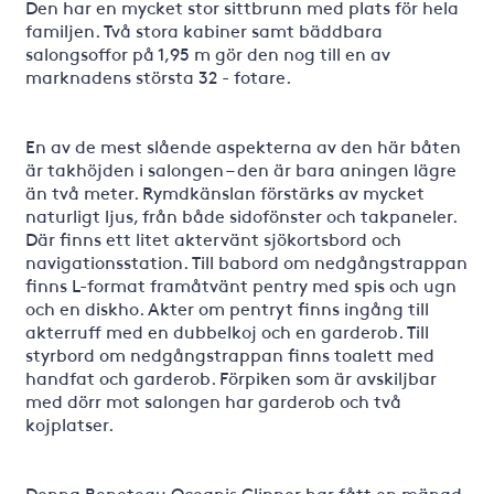
Den har en mycket stor sittbrunn med plats för hela
familjen. Två stora kabiner samt bäddbara
salongsoffor på 1,95 m gör den nog till en av
marknadens största 32 - fotare.
En av de mest slående aspekterna av den här båten
är takhöjden i salongen – den är bara aningen lägre
än två meter. Rymdkänslan förstärks av mycket
naturligt ljus, från både sidofönster och takpaneler.
Där finns ett litet aktervänt sjökortsbord och
navigationsstation. Till babord om nedgångstrappan
finns L-format framåtvänt pentry med spis och ugn
och en diskho. Akter om pentryt finns ingång till
akterruff med en dubbelkoj och en garderob. Till
styrbord om nedgångstrappan finns toalett med
handfat och garderob. Förpiken som är avskiljbar
med dörr mot salongen har garderob och två
kojplatser.
Denna Beneteau Oceanis Clipper har fått en mängd