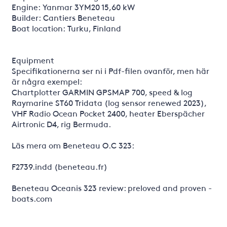
Engine: Yanmar 3YM20 15,60 kW
Builder: Cantiers Beneteau
Boat location: Turku, Finland
Equipment
Specifikationerna ser ni i Pdf-filen ovanför, men här
är några exempel:
Chartplotter GARMIN GPSMAP 700, speed & log
Raymarine ST60 Tridata (log sensor renewed 2023),
VHF Radio Ocean Pocket 2400, heater Eberspächer
Airtronic D4, rig Bermuda.
Läs mera om Beneteau O.C 323:
F2739.indd (beneteau.fr)
Beneteau Oceanis 323 review: preloved and proven -
boats.com