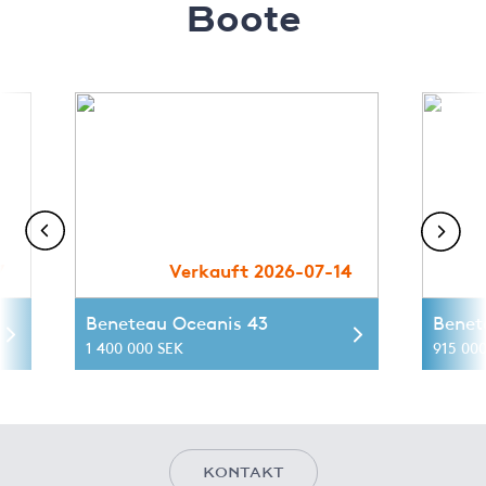
Boote
7
Verkauft 2026-07-14
Beneteau Oceanis 43
Benet
1 400 000 SEK
915 00
KONTAKT