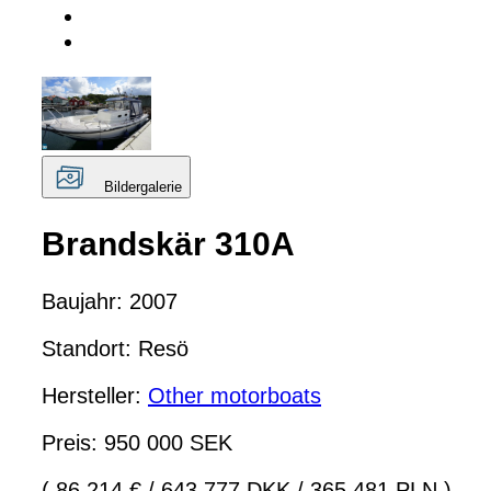
Bildergalerie
Brandskär 310A
Baujahr: 2007
Standort: Resö
Hersteller:
Other motorboats
Preis: 950 000 SEK
( 86 214 €
/
643 777 DKK
/
365 481 PLN )