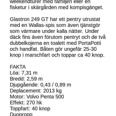
weekendturer med familjen eller en
fisketur i skärgården med kompisgänget.
Glastron 249 GT har ett pentry utrustat
med en Wallas-spis som även tjänstgör
som värmare under kalla nätter. Under
däck fins även förutom pentryt och de två
dubbelkojerna en toalett med PortaPotti
och handfat. Båten gör ungefär 25-30
knop i marschfart och toppar ca 40 knop.
FAKTA
Löa: 7,31 m
Bredd: 2,59 m
Djupgående: 0,43 / 0,89 m
Deplacement: 2013 kg
Motor: Volvo Penta 500
Effekt: 270 hk
Toppfart: 40 knop
Duopropp