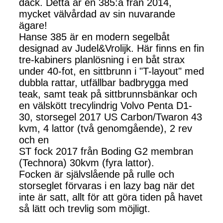
däck. Detta är en 385:a från 2014,
mycket välvårdad av sin nuvarande
ägare!
Hanse 385 är en modern segelbåt
designad av Judel&Vrolijk. Här finns en fin
tre-kabiners planlösning i en båt strax
under 40-fot, en sittbrunn i "T-layout" med
dubbla rattar, utfällbar badbrygga med
teak, samt teak på sittbrunnsbänkar och
en välskött trecylindrig Volvo Penta D1-
30, storsegel 2017 US Carbon/Twaron 43
kvm, 4 lattor (två genomgående), 2 rev
och en
ST fock 2017 från Boding G2 membran
(Technora) 30kvm (fyra lattor).
Focken är självslående på rulle och
storseglet förvaras i en lazy bag när det
inte är satt, allt för att göra tiden på havet
så lätt och trevlig som möjligt.