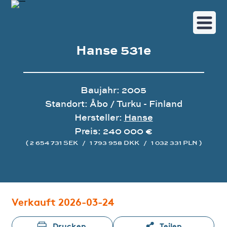
Hanse 531e
Baujahr: 2005
Standort: Åbo / Turku - Finland
Hersteller:
Hanse
Preis: 240 000 €
( 2 654 731 SEK
/
1 793 958 DKK
/
1 032 331 PLN )
Bildergalerie
Verkauft 2026-03-24
Drucken
Teilen