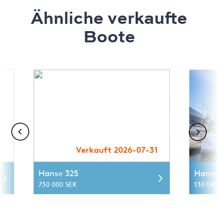
Ähnliche verkaufte
Boote
6
Verkauft 2026-07-31
Hanse 325
Hanse
730 000 SEK
130 000