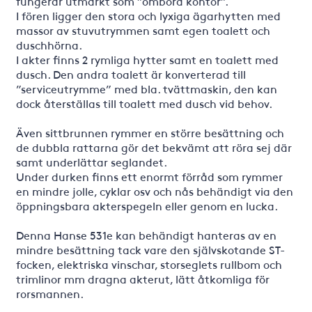
fungerar utmärkt som ”ombord kontor”.
I fören ligger den stora och lyxiga ägarhytten med
massor av stuvutrymmen samt egen toalett och
duschhörna.
I akter finns 2 rymliga hytter samt en toalett med
dusch. Den andra toalett är konverterad till
”serviceutrymme” med bla. tvättmaskin, den kan
dock återställas till toalett med dusch vid behov.
Även sittbrunnen rymmer en större besättning och
de dubbla rattarna gör det bekvämt att röra sej där
samt underlättar seglandet.
Under durken finns ett enormt förråd som rymmer
en mindre jolle, cyklar osv och nås behändigt via den
öppningsbara akterspegeln eller genom en lucka.
Denna Hanse 531e kan behändigt hanteras av en
mindre besättning tack vare den självskotande ST-
focken, elektriska vinschar, storseglets rullbom och
trimlinor mm dragna akterut, lätt åtkomliga för
rorsmannen.