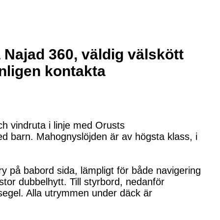
a Najad 360, väldig välskött
nligen kontakta
h vindruta i linje med Orusts
ed barn. Mahognyslöjden är av högsta klass, i
try på babord sida, lämpligt för både navigering
or dubbelhytt. Till styrbord, nedanför
 segel. Alla utrymmen under däck är