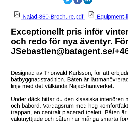
Najad-360-Brochure.pdf
Equipment-l
Exceptionellt pris inför vint
och redo för nya äventyr. Fö
JSebastien@batagent.se/+4
Designad av Thorwald Karlsson, för att erbjuda
båtbyggnadstradition. Båten är lättmanövrera
linje med det välkända Najad-hantverket.
Under däck hittar du den klassiska interiören m
och babord. Vardagsrum med hög komfortfaktor 
trappan, en centralt placerad toalett. Båten 
välutnyttjade och båten har många smarta förv