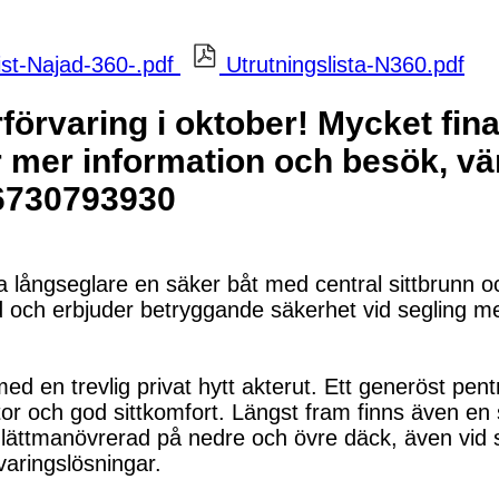
ist-Najad-360-.pdf
Utrutningslista-N360.pdf
erförvaring i oktober! Mycket fin
r mer information och besök, vä
6730793930
 långseglare en säker båt med central sittbrunn oc
d och erbjuder betryggande säkerhet vid segling m
ed en trevlig privat hytt akterut. Ett generöst pen
och god sittkomfort. Längst fram finns även en st
är lättmanövrerad på nedre och övre däck, även vid
aringslösningar.