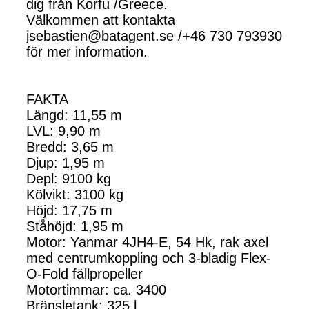
dig från Korfu /Greece.
Välkommen att kontakta
jsebastien@batagent.se /+46 730 793930
för mer information.
FAKTA
Längd: 11,55 m
LVL: 9,90 m
Bredd: 3,65 m
Djup: 1,95 m
Depl: 9100 kg
Kölvikt: 3100 kg
Höjd: 17,75 m
Ståhöjd: 1,95 m
Motor: Yanmar 4JH4-E, 54 Hk, rak axel
med centrumkoppling och 3-bladig Flex-
O-Fold fällpropeller
Motortimmar: ca. 3400
Bränsletank: 325 l