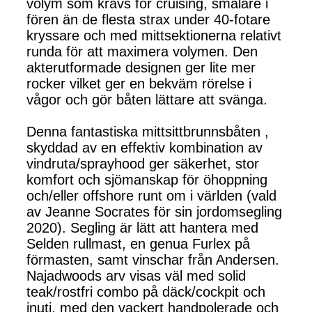
volym som krävs för cruising, smalare i
fören än de flesta strax under 40-fotare
kryssare och med mittsektionerna relativt
runda för att maximera volymen. Den
akterutformade designen ger lite mer
rocker vilket ger en bekväm rörelse i
vågor och gör båten lättare att svänga.
Denna fantastiska mittsittbrunnsbåten ,
skyddad av en effektiv kombination av
vindruta/sprayhood ger säkerhet, stor
komfort och sjömanskap för öhoppning
och/eller offshore runt om i världen (vald
av Jeanne Socrates för sin jordomsegling
2020). Segling är lätt att hantera med
Selden rullmast, en genua Furlex på
förmasten, samt vinschar från Andersen.
Najadwoods arv visas väl med solid
teak/rostfri combo på däck/cockpit och
inuti, med den vackert handpolerade och