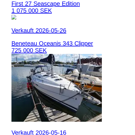
First 27 Seascape Edition
1 075 000 SEK
Verkauft 2026-05-26
Beneteau Oceanis 343 Clipper
725 000 SEK
Verkauft 2026-05-16