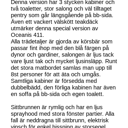
Denna version har 3 stycken kabiner och
två toaletter, stor salong och väl tilltaget
pentry som går längsgående på bb-sida.
Även ett vackert välskött teakdäck
utmärker denna special version av
Oceanis 411.
Alla trädetaljer är gjorda av körsbär som
passar fint ihop med den blå färgen på
dynor och gardiner, salongen är ljus tack
vare ljust tak och mycket ljusinsläpp. Runt
det stora matbordet samlas man upp till
8st personer för att äta och umgås.
Samtliga kabiner är försedda med
dubbelbädd, den förliga kabinen har även
en soffa på bb-sida och egen toalett.
Sittbrunnen är rymlig och har en ljus
sprayhood med stora fönster partier. Alla
fall är neddragna till sittbrunn, elektrisk
vinsch för enkel hissning av storsegel.