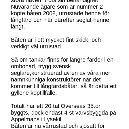
stora haven, trots sin behändighet.
Nuvarande ägare som är nummer 2
köpte båten 2008, utrustade henne för
långfärd och här därefter seglat henne
långt.
Båten är i ett mycket fint skick, och
verkligt väl utrustad.
Så om tankar finns för längre färder i en
ombonad, trygg svensk
seglare,konstruerad av en av våra mer
namnkunniga konstruktörer när det
kommer till långfärdsbåtar, så är detta ett
gyllene köptillfälle.
Totalt har ett 20 tal Overseas 35:or
byggts, dock endast 4 st varvsbyggda på
Appelmans i Lysekil.
Båten är nu vårrustad och sjösatt för