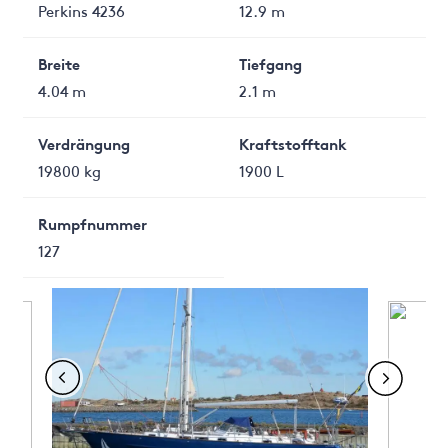
Perkins 4236
12.9 m
Breite
Tiefgang
4.04 m
2.1 m
Verdrängung
Kraftstofftank
19800 kg
1900 L
Rumpfnummer
127