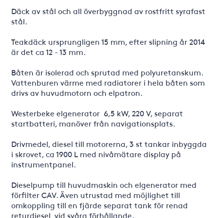
Däck av stål och all överbyggnad av rostfritt syrafast
stål.
Teakdäck ursprungligen 15 mm, efter slipning år 2014
är det ca 12 - 13 mm.
Båten är isolerad och sprutad med polyuretanskum.
Vattenburen värme med radiatorer i hela båten som
drivs av huvudmotorn och elpatron.
Westerbeke elgenerator 6,5 kW, 220 V, separat
startbatteri, manöver från navigationsplats.
Drivmedel, diesel till motorerna, 3 st tankar inbyggda
i skrovet, ca 1900 L med nivåmätare display på
instrumentpanel.
Dieselpump till huvudmaskin och elgenerator med
förfilter CAV. Även utrustad med möjlighet till
omkoppling till en fjärde separat tank för renad
returdiesel vid svåra förhållande.