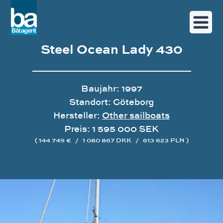
Steel Ocean Lady 430
Baujahr: 1997
Standort: Göteborg
Hersteller:
Other sailboats
Preis: 1 595 000 SEK
( 144 749 €
/
1 080 867 DKK
/
613 623 PLN )