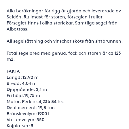
Alla beräkningar för rigg är gjorda och levererade av
Seldén. Rullmast för storen, förseglen i rullar.
Förseglet finns i olika storlekar. Samtliga segel från
Albatross.
All segelsättning och vinschar sköts från sittbrunnen.
Total segelarea med genua, fock och storen är ca 125
m2.
FAKTA
Längd: 12,90 m
Bredd: 4,04 m
Djupgående: 2,1 m
Fri höjd:19,75 m
Motor: Perkins 4,236 84 hk.
Deplacement: 19,8 ton
Bränslevolym: 1900 l
Vattenvolym: 350 l
Kojplatser: 5