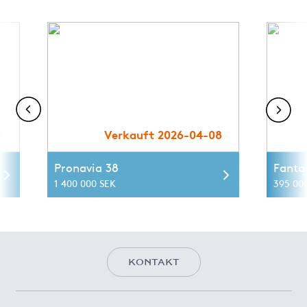
5
Verkauft 2026-04-08
Pronavia 38
Fanta
1 400 000 SEK
395 00
KONTAKT