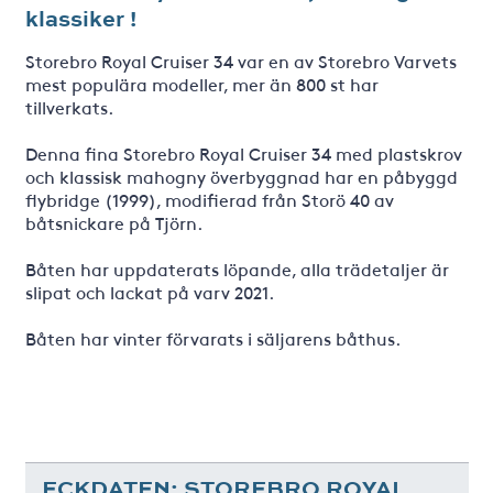
klassiker !
Storebro Royal Cruiser 34 var en av Storebro Varvets
mest populära modeller, mer än 800 st har
tillverkats.
Denna fina Storebro Royal Cruiser 34 med plastskrov
och klassisk mahogny överbyggnad har en påbyggd
flybridge (1999), modifierad från Storö 40 av
båtsnickare på Tjörn.
Båten har uppdaterats löpande, alla trädetaljer är
slipat och lackat på varv 2021.
Båten har vinter förvarats i säljarens båthus.
ECKDATEN: STOREBRO ROYAL