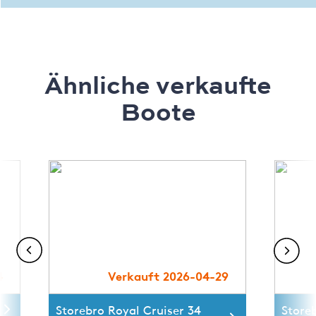
Ähnliche verkaufte
Boote
4
Verkauft 2026-04-29
Storebro Royal Cruiser 34
Storeb