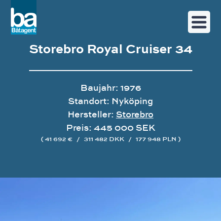
Storebro Royal Cruiser 34
Baujahr: 1976
Standort: Nyköping
Hersteller:
Storebro
Preis: 445 000 SEK
( 41 692 €
/
311 482 DKK
/
177 948 PLN )