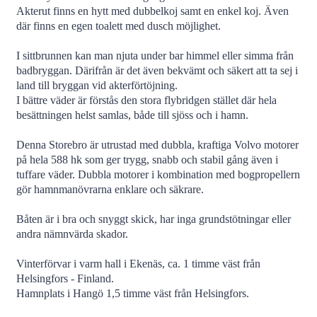
Akterut finns en hytt med dubbelkoj samt en enkel koj. Även
där finns en egen toalett med dusch möjlighet.
I sittbrunnen kan man njuta under bar himmel eller simma från
badbryggan. Därifrån är det även bekvämt och säkert att ta sej i
land till bryggan vid akterförtöjning.
I bättre väder är förstås den stora flybridgen stället där hela
besättningen helst samlas, både till sjöss och i hamn.
Denna Storebro är utrustad med dubbla, kraftiga Volvo motorer
på hela 588 hk som ger trygg, snabb och stabil gång även i
tuffare väder. Dubbla motorer i kombination med bogpropellern
gör hamnmanövrarna enklare och säkrare.
Båten är i bra och snyggt skick, har inga grundstötningar eller
andra nämnvärda skador.
Vinterförvar i varm hall i Ekenäs, ca. 1 timme väst från
Helsingfors - Finland.
Hamnplats i Hangö 1,5 timme väst från Helsingfors.