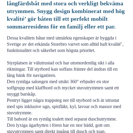
långfärdsbåt med stora och verkligt bekväma
utrymmen. Snygg design kombinerat med hög
kvalité’ gör båten till ett perfekt mobilt
sommarresidens för en familj eller ett par.
Dessa kvalitets båtar med utmärkta egenskaper är byggda i
Sverige av det erkända Storebro varvet som alltid haft kvalité’,
funktionalitet och säkerhet som högsta prioritet.
Styrplatsen är välutrustad och har utomordentlig sikt i alla
riktningar. Till styrbord kan soffans främre del ändras till en
lång bänk för navigatören.
Den rymliga salongen med utsikt 360° erbjuder en stor
soffgrupp med klaffbord och mycket stuvutrymmen samt ett
snyggt barskåp.
Pentryt ligger några trappsteg ner till styrbord och är utrustat
med spis inklusive ugn, spisfläkt, kyl, lavoar och massor med
stuvutrymme.
Till babord är en rymlig toalett med separat duschutrymme.
Den lyxiga ägarhytten i fören har en stor bädd, gott om
stuvutrymmen samt direkt ingång till dusch och toan.