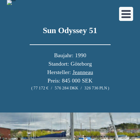
Sun Odyssey 51
Baujahr: 1990
Standort: Göteborg
Hersteller:
Jeanneau
Preis: 845 000 SEK
( 77 172 €
/
576 284 DKK
/
326 736 PLN )