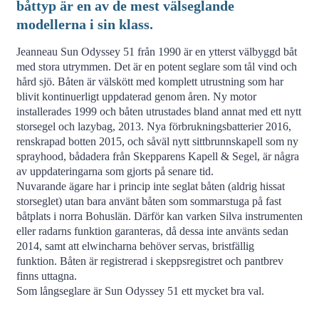
båttyp är en av de mest välseglande
modellerna i sin klass.
Jeanneau Sun Odyssey 51 från 1990 är en ytterst välbyggd båt
med stora utrymmen. Det är en potent seglare som tål vind och
hård sjö. Båten är välskött med komplett utrustning som har
blivit kontinuerligt uppdaterad genom åren. Ny motor
installerades 1999 och båten utrustades bland annat med ett nytt
storsegel och lazybag, 2013. Nya förbrukningsbatterier 2016,
renskrapad botten 2015, och såväl nytt sittbrunnskapell som ny
sprayhood, bådadera från Skepparens Kapell & Segel, är några
av uppdateringarna som gjorts på senare tid.
Nuvarande ägare har i princip inte seglat båten (aldrig hissat
storseglet) utan bara använt båten som sommarstuga på fast
båtplats i norra Bohuslän. Därför kan varken Silva instrumenten
eller radarns funktion garanteras, då dessa inte använts sedan
2014, samt att elwincharna behöver servas, bristfällig
funktion. Båten är registrerad i skeppsregistret och pantbrev
finns uttagna.
Som långseglare är Sun Odyssey 51 ett mycket bra val.