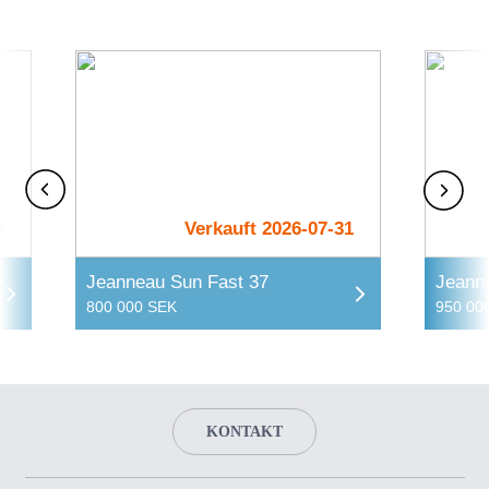
4
Verkauft 2026-07-31
Jeanneau Sun Fast 37
Jeann
800 000 SEK
950 00
KONTAKT