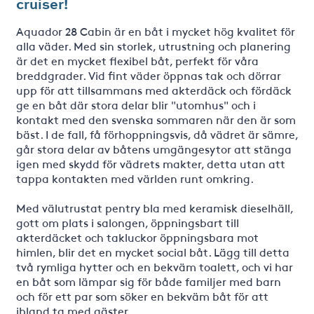
cruiser!
Aquador 28 Cabin är en båt i mycket hög kvalitet för
alla väder. Med sin storlek, utrustning och planering
är det en mycket flexibel båt, perfekt för våra
breddgrader. Vid fint väder öppnas tak och dörrar
upp för att tillsammans med akterdäck och fördäck
ge en båt där stora delar blir "utomhus" och i
kontakt med den svenska sommaren när den är som
bäst. I de fall, få förhoppningsvis, då vädret är sämre,
går stora delar av båtens umgängesytor att stänga
igen med skydd för vädrets makter, detta utan att
tappa kontakten med världen runt omkring.
Med välutrustat pentry bla med keramisk dieselhäll,
gott om plats i salongen, öppningsbart till
akterdäcket och takluckor öppningsbara mot
himlen, blir det en mycket social båt. Lägg till detta
två rymliga hytter och en bekväm toalett, och vi har
en båt som lämpar sig för både familjer med barn
och för ett par som söker en bekväm båt för att
ibland ta med gäster.