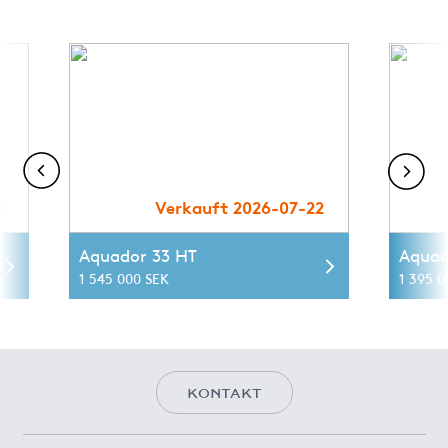
1
Verkauft 2026-07-22
Aquador 33 HT
Aquad
1 545 000 SEK
1 395 0
KONTAKT