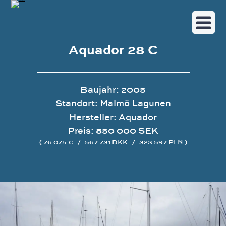
Aquador 28 C
Baujahr: 2005
Standort: Malmö Lagunen
Hersteller:
Aquador
Preis: 850 000 SEK
( 76 075 €
/
567 731 DKK
/
323 597 PLN )