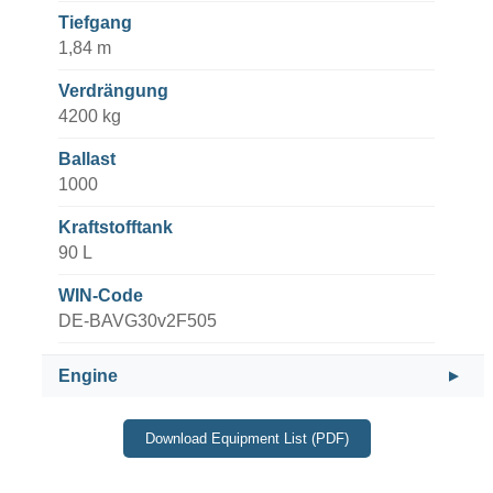
Tiefgang
1,84 m
Verdrängung
4200 kg
Ballast
1000
Kraftstofftank
90 L
WIN-Code
DE-BAVG30v2F505
Engine
Download Equipment List (PDF)