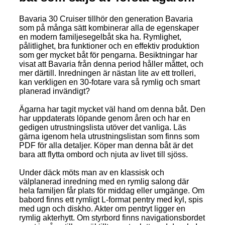
Bavaria 30 Cruiser tillhör den generation Bavaria
som på många sätt kombinerar alla de egenskaper
en modern familjesegelbåt ska ha. Rymlighet,
pålitlighet, bra funktioner och en effektiv produktion
som ger mycket båt för pengarna. Besiktningar har
visat att Bavaria från denna period håller måttet, och
mer därtill. Inredningen är nästan lite av ett trolleri,
kan verkligen en 30-fotare vara så rymlig och smart
planerad invändigt?
Ägarna har tagit mycket väl hand om denna båt. Den
har uppdaterats löpande genom åren och har en
gedigen utrustningslista utöver det vanliga. Läs
gärna igenom hela utrustningslistan som finns som
PDF för alla detaljer. Köper man denna båt är det
bara att flytta ombord och njuta av livet till sjöss.
Under däck möts man av en klassisk och
välplanerad inredning med en rymlig salong där
hela familjen får plats för middag eller umgänge. Om
babord finns ett rymligt L-format pentry med kyl, spis
med ugn och diskho. Akter om pentryt ligger en
rymlig akterhytt. Om styrbord finns navigationsbordet