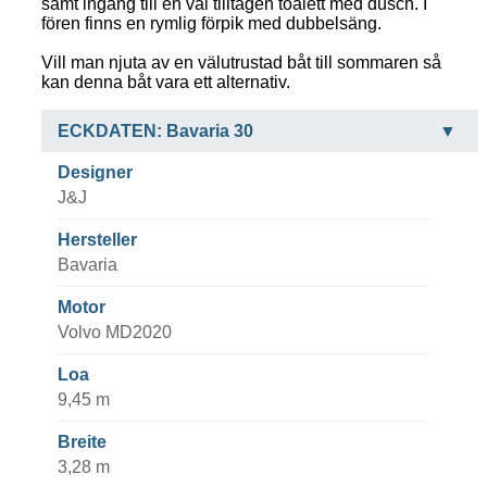
samt ingång till en väl tilltagen toalett med dusch. I
fören finns en rymlig förpik med dubbelsäng.
Vill man njuta av en välutrustad båt till sommaren så
kan denna båt vara ett alternativ.
ECKDATEN: Bavaria 30
Designer
J&J
Hersteller
Bavaria
Motor
Volvo MD2020
Loa
9,45 m
Breite
3,28 m