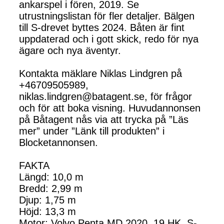
ankarspel i fören, 2019. Se
utrustningslistan för fler detaljer. Bälgen
till S-drevet byttes 2024. Båten är fint
uppdaterad och i gott skick, redo för nya
ägare och nya äventyr.
Kontakta mäklare Niklas Lindgren på
+46709505989,
niklas.lindgren@batagent.se, för frågor
och för att boka visning. Huvudannonsen
på Båtagent nås via att trycka på ”Läs
mer” under ”Länk till produkten” i
Blocketannonsen.
FAKTA
Längd: 10,0 m
Bredd: 2,99 m
Djup: 1,75 m
Höjd: 13,3 m
Motor: Volvo Penta MD 2020, 19 HK, S-