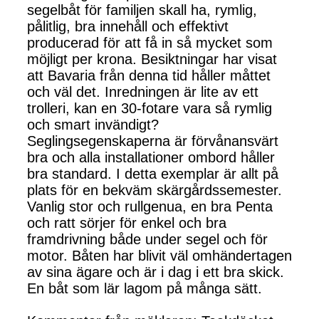
segelbåt för familjen skall ha, rymlig,
pålitlig, bra innehåll och effektivt
producerad för att få in så mycket som
möjligt per krona. Besiktningar har visat
att Bavaria från denna tid håller måttet
och väl det. Inredningen är lite av ett
trolleri, kan en 30-fotare vara så rymlig
och smart invändigt?
Seglingsegenskaperna är förvånansvärt
bra och alla installationer ombord håller
bra standard. I detta exemplar är allt på
plats för en bekväm skärgårdssemester.
Vanlig stor och rullgenua, en bra Penta
och ratt sörjer för enkel och bra
framdrivning både under segel och för
motor. Båten har blivit väl omhändertagen
av sina ägare och är i dag i ett bra skick.
En båt som lär lagom på många sätt.