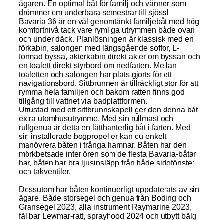
ägaren. En optimal båt för familj och vänner som
drömmer om underbara semestrar till sjöss!
Bavaria 36 är en väl genomtänkt familjebåt med hög
komfortnivå tack vare rymliga utrymmen både ovan
och under däck. Planlösningen är klassisk med en
förkabin, salongen med längsgående soffor, L-
formad byssa, akterkabin direkt akter om byssan och
en toalett direkt styrbord om nedfarten. Mellan
toaletten och salongen har plats gjorts för ett
navigationsbord. Sittbrunnen är tillräckligt stor för att
rymma hela familjen och bakom ratten finns god
tillgång till vattnet via badplattformen.
Utrustad med ett sittbrunnskapell ger den denna båt
extra utomhusutrymme. Med sin rullmast och
rullgenua är detta en lätthanterlig båt i farten. Med
sin installerade bogpropeller kan du enkelt
manövrera båten i trånga hamnar. Båten har den
mörkbetsade interiören som de flesta Bavaria-båtar
har, båten har bra ljusinsläpp från både sidofönster
och takventiler.
Dessutom har båten kontinuerligt uppdaterats av sin
ägare. Både storsegel och genua från Boding och
Gransegel 2023, alla instrument Raymarine 2023,
fällbar Lewmar-ratt, sprayhood 2024 och utbytt bälg