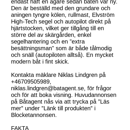
endast haft en ägare sedan båten var ny.
Den är beställd med den grundare och
aningen tyngre kölen, rullmast, Elvström
High-Tech segel och autopilot direkt på
hjärtstocken, vilket ger tillgång till en
större del av skärgården, enkel
segelhantering och en "extra
besättningsman" som är både tålmodig
och snäll (autopiloten alltså). En mycket
modern båt i fint skick.
Kontakta mäklare Niklas Lindgren på
+46709505989,
niklas.lindgren@batagent.se, för frågor
och för att boka visning. Huvudannonsen
på Båtagent nås via att trycka på ”Läs
mer” under ”Länk till produkten” i
Blocketannonsen.
FAKTA