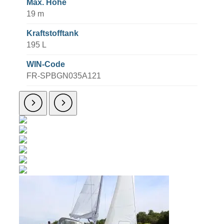
Max. Höhe
19 m
Kraftstofftank
195 L
WIN-Code
FR-SPBGN035A121