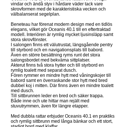
vindar och ändå styv i hårdare väder tack vare
skrovformen med de karakteristiska vecken och
välbalanserat segelplan.
Beneteau har förenat modern design med en tidlös
elegans, vilket gör Oceanis 40.1 till en eftertraktad
modell. Interiören är rymlig mycket ljusinsläpp samt
stora skrovfönster.
I salongen finns ett välutrustat, längsgående pentry
till styrbord och en navigationsplats till babord.
Även en större besättning ryms runt det stora
salongsbordet med bekväma sittplatser.
Akterut finns två stora hytter och till styrbord en
rymlig toalett med separat dusch.
Fören rymmer en mindre hytt med våningskojer till
babord samt en överraskande stor hytt med bred
dubbel koj i mitten. Där finns även en mindre toalett
med dusch.
Till sittbrunnen leder en bred och säker trappa.
Både inne och ute hittar man rejält med
stuvutrymmen, även för längre etapper.
Med dubbla rattar erbjuder Oceanis 40.1 en praktiks
och rymlig sittbrunn med långa bänkar och ett stort,
stadigt bord med klaffar.