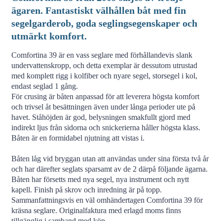
ägaren. Fantastiskt välhållen båt med fin
segelgarderob, goda seglingsegenskaper och
utmärkt komfort.
Comfortina 39 är en vass seglare med förhållandevis slank
undervattenskropp, och detta exemplar är dessutom utrustad
med komplett rigg i kolfiber och nyare segel, storsegel i kol,
endast seglad 1 gång.
För crusing är båten anpassad för att leverera högsta komfort
och trivsel åt besättningen även under långa perioder ute på
havet. Ståhöjden är god, belysningen smakfullt gjord med
indirekt ljus från sidorna och snickerierna håller högsta klass.
Båten är en formidabel njutning att vistas i.
Båten låg vid bryggan utan att användas under sina första två år
och har därefter seglats sparsamt av de 2 därpå följande ägarna.
Båten har försetts med nya segel, nya instrument och nytt
kapell. Finish på skrov och inredning är på topp.
Sammanfattningsvis en väl omhändertagen Comfortina 39 för
kräsna seglare. Originalfaktura med erlagd moms finns
tillgänglig i samband med köp.