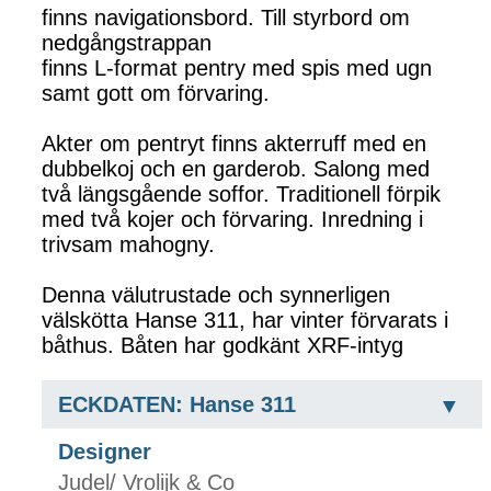
finns navigationsbord. Till styrbord om
nedgångstrappan
finns L-format pentry med spis med ugn
samt gott om förvaring.
Akter om pentryt finns akterruff med en
dubbelkoj och en garderob. Salong med
två längsgående soffor. Traditionell förpik
med två kojer och förvaring. Inredning i
trivsam mahogny.
Denna välutrustade och synnerligen
välskötta Hanse 311, har vinter förvarats i
båthus. Båten har godkänt XRF-intyg
ECKDATEN: Hanse 311
Designer
Judel/ Vrolijk & Co