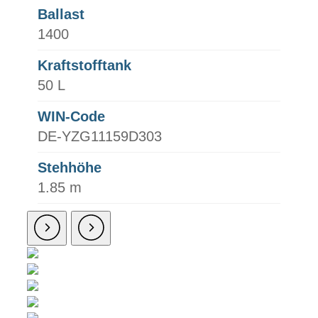
Ballast
1400
Kraftstofftank
50 L
WIN-Code
DE-YZG11159D303
Stehhöhe
1.85 m