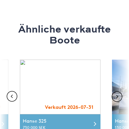
Ähnliche verkaufte
Boote
9
Verkauft 2026-07-31
Hanse 325
Hanse
730 000 SEK
130 000