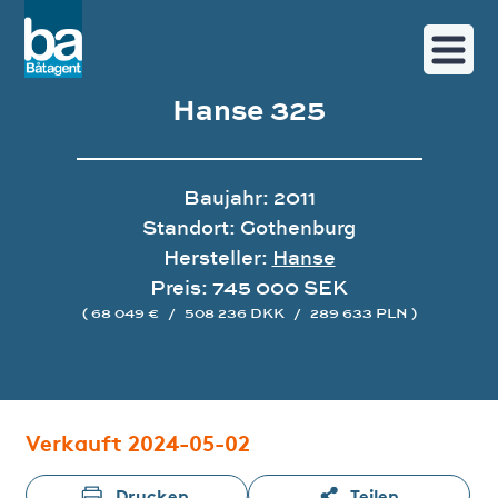
Hanse 325
Baujahr: 2011
Standort: Gothenburg
Hersteller:
Hanse
Preis: 745 000 SEK
( 68 049 €
/
508 236 DKK
/
289 633 PLN )
Bildergalerie
Verkauft 2024-05-02
Drucken
Teilen