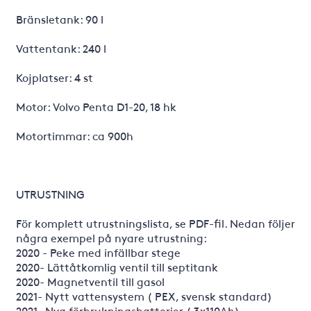
Bränsletank: 90 l
Vattentank: 240 l
Kojplatser: 4 st
Motor: Volvo Penta D1-20, 18 hk
Motortimmar: ca 900h
UTRUSTNING
För komplett utrustningslista, se PDF-fil. Nedan följer
några exempel på nyare utrustning:
2020 - Peke med infällbar stege
2020- Lättåtkomlig ventil till septitank
2020- Magnetventil till gasol
2021- Nytt vattensystem ( PEX, svensk standard)
2021- Nya förbrukningsbatterier ( 3x110Ah)