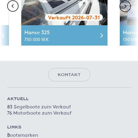
9
Verkauft 2026-07-31
Hanse 325
Hanse
730 000 SEK
130 000
KONTAKT
AKTUELL
83 Segelboote zum Verkauf
76 Motorboote zum Verkauf
LINKS
Bootsmarken