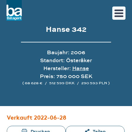
Hanse 342
Baujahr: 2006
Standort: Österåker
Hersteller:
Hanse
Preis: 750 000 SEK
( 68 628 €
/
512 599 DKK
/
290 593 PLN )
Bildergalerie
Verkauft 2022-06-28
Drucken
Teilen