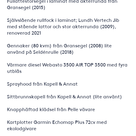
Fullattestorsegel i laminat med akterrunda från
Gransegel (2015)
Självslående rullfock i laminat; Lundh Vertech Jib
med stående lattor och stor akterrunda (2009),
renoverad 2021
Gennaker (80 kvm) från Gransegel (2008) lite
använd på Seldénrulle (2018)
Värmare diesel Webasto 3500 AIR TOP 3500 med fyra
utblås
Sprayhood från Kapell & Annat
Sittbrunnskapell från Kapell & Annat (lite använt)
Knapphäftad klädsel från Pelle vävare
Kartplotter Garmin Echomap Plus 72cv med
ekolodgivare