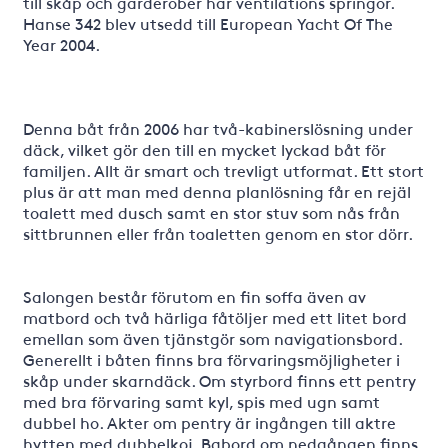
till skåp och garderober har ventilations springor.
Hanse 342 blev utsedd till European Yacht Of The
Year 2004.
Denna båt från 2006 har två-kabinerslösning under
däck, vilket gör den till en mycket lyckad båt för
familjen. Allt är smart och trevligt utformat. Ett stort
plus är att man med denna planlösning får en rejäl
toalett med dusch samt en stor stuv som nås från
sittbrunnen eller från toaletten genom en stor dörr.
Salongen består förutom en fin soffa även av
matbord och två härliga fåtöljer med ett litet bord
emellan som även tjänstgör som navigationsbord.
Generellt i båten finns bra förvaringsmöjligheter i
skåp under skarndäck. Om styrbord finns ett pentry
med bra förvaring samt kyl, spis med ugn samt
dubbel ho. Akter om pentry är ingången till aktre
hytten med dubbelkoj. Babord om nedgången finns