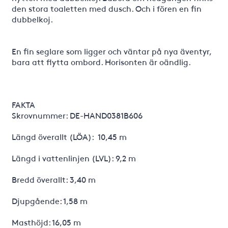
den stora toaletten med dusch. Och i fören en fin
dubbelkoj.
En fin seglare som ligger och väntar på nya äventyr,
bara att flytta ombord. Horisonten är oändlig.
FAKTA
Skrovnummer: DE-HAND0381B606
Längd överallt (LÖA): 10,45 m
Längd i vattenlinjen (LVL): 9,2 m
Bredd överallt: 3,40 m
Djupgående: 1,58 m
Masthöjd: 16,05 m