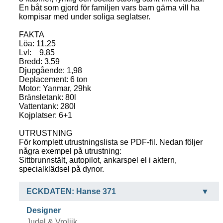
En båt som gjord för familjen vars barn gärna vill ha
kompisar med under soliga seglatser.
FAKTA
Löa: 11,25
Lvl: 9,85
Bredd: 3,59
Djupgående: 1,98
Deplacement: 6 ton
Motor: Yanmar, 29hk
Bränsletank: 80l
Vattentank: 280l
Kojplatser: 6+1
UTRUSTNING
För komplett utrustningslista se PDF-fil. Nedan följer
några exempel på utrustning:
Sittbrunnstält, autopilot, ankarspel el i aktern,
specialklädsel på dynor.
ECKDATEN: Hanse 371
Designer
Judel & Vrolijk