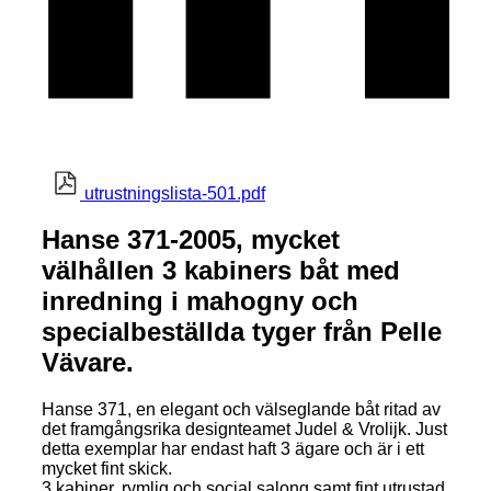
utrustningslista-501.pdf
Hanse 371-2005, mycket
välhållen 3 kabiners båt med
inredning i mahogny och
specialbeställda tyger från Pelle
Vävare.
Hanse 371, en elegant och välseglande båt ritad av
det framgångsrika designteamet Judel & Vrolijk. Just
detta exemplar har endast haft 3 ägare och är i ett
mycket fint skick.
3 kabiner, rymlig och social salong samt fint utrustad.