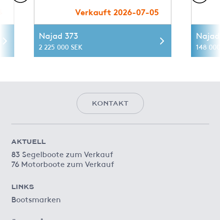
4
Verkauft 2026-07-05
Najad 373
Najad
2 225 000 SEK
148 000
KONTAKT
AKTUELL
83 Segelboote zum Verkauf
76 Motorboote zum Verkauf
LINKS
Bootsmarken