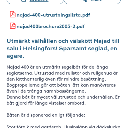
najad-400-utrustningslista.pdf
najad400brochure2003-2.pdf
Utmärkt välhållen och välskött Najad till
salu i Helsingfors! Sparsamt seglad, en
ägare.
Najad 400 är en utmärkt segelbåt för de långa
seglatserna. Utrustad med rullstor och rullgenua är
den lätthanterlig även för mindre besättning.
Bogpropellerna gör att båten lätt kan manövreras
även i de trånga hamnbassängerna.
Denna båt är mycet välutrustad och underhållen. En
båt gjord för långa vistelser ombord.
Båten är disponerad enligt följande:
Stor förpik med garderob. Ljusinsläpp via däckslucka