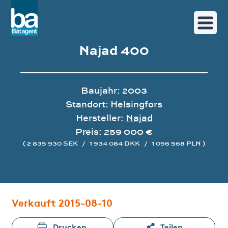
Najad 400
Baujahr: 2003
Standort: Helsingfors
Hersteller:
Najad
Preis: 259 000 €
( 2 835 930 SEK
/
1 934 084 DKK
/
1 096 568 PLN )
Bildergalerie
Verkauft 2015-08-10
Drucken
Teilen