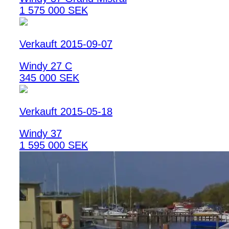
1 575 000 SEK
Verkauft 2015-09-07
Windy 27 C
345 000 SEK
Verkauft 2015-05-18
Windy 37
1 595 000 SEK