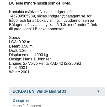
DC eller mindre husbil som dellikvid.
Kontakta mäklare Niklas Lindgren på
+46709505989, niklas.lindgren@batagent.se, för
frågor och för att boka visning. Huvudannonsen på
Båtagent nås via att trycka på ”Läs mer” under ”Länk
till produkten” i Blocketannonsen.
Specs
LOA: 9.92 m
Beam: 3.50 m
Draft: 1.20 m
Displacement: 4900 kg
Design: Hans J. Johnsen
Engine: 2x Volvo Penta KAD 42 (2x230hk)
Fuel: 600 l
Water: 200 l
ECKDATEN: Windy Mistral 33
Designer
Hans J. Johnsen