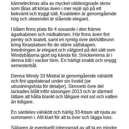
kännetecknas alla av mycket väldesignade skrov
som tålas att köras även i mer rejäl sjö på ett
bekvämt och tryggt sätt. Kvaliteten är genomgående
hög och utseendet är slående elegant.
I båten finns plats för 4 sovande i den främre
ägarkabinen och midkabinen. Här finns även fint
pentry och toalett, samt en rymlig övre del/sittbrunn
kring förarplatsen för de större sällskapen.
Inredningen är elegant och välgjord på det sätt som
Windybåtarna gjort sig kända för. Snickerierna är i
denna båt i vacker lönn. En härligt snabb och snygg
semesterbåt.
Denna Windy 33 Mistral är genomgående välskött
och fint uppdaterad under sin livstid (se
utrustningslista för detaljer). Skrovets övre del
lackades blått inför säsongen 2013 och är därmed
lättare att hålla blankt och tåligare mot sol och vatten
än tidigare.
En särdeles välskött och härlig 33-fotare att njuta av
sommaren i. Allt klart för att ta över och lägga loss.
Säljaren är eventuellt intresserad av att ta en mindre