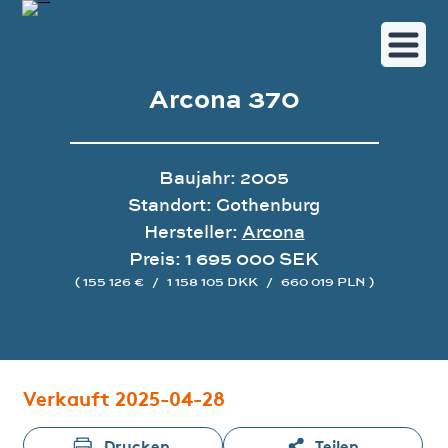
Arcona 370
Baujahr: 2005
Standort: Gothenburg
Hersteller:
Arcona
Preis: 1 695 000 SEK
( 155 126 €
/
1 158 105 DKK
/
660 019 PLN )
Bildergalerie
Verkauft 2025-04-28
Drucken
Teilen