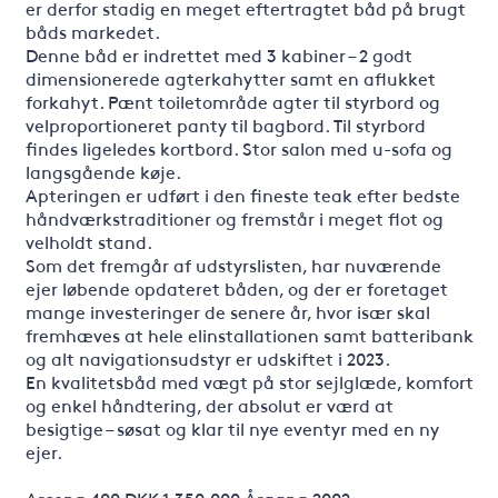
er derfor stadig en meget eftertragtet båd på brugt
båds markedet.
Denne båd er indrettet med 3 kabiner – 2 godt
dimensionerede agterkahytter samt en aflukket
forkahyt. Pænt toiletområde agter til styrbord og
velproportioneret panty til bagbord. Til styrbord
findes ligeledes kortbord. Stor salon med u-sofa og
langsgående køje.
Apteringen er udført i den fineste teak efter bedste
håndværkstraditioner og fremstår i meget flot og
velholdt stand.
Som det fremgår af udstyrslisten, har nuværende
ejer løbende opdateret båden, og der er foretaget
mange investeringer de senere år, hvor især skal
fremhæves at hele elinstallationen samt batteribank
og alt navigationsudstyr er udskiftet i 2023.
En kvalitetsbåd med vægt på stor sejlglæde, komfort
og enkel håndtering, der absolut er værd at
besigtige – søsat og klar til nye eventyr med en ny
ejer.