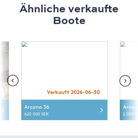
Ähnliche verkaufte
Boote
0
Verkauft 2026-06-30
Arcona 36
Arcon
620 000 SEK
2 050 0