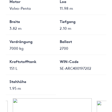
Motor
Loa
Volvo-Penta
11.98 m
Breite
Tiefgang
3.82 m
2.10 m
Verdrängung
Ballast
7000 kg
2700
Kraftstofftank
WIN-Code
151 L
SE-ARC400197202
Stehhöhe
1.95 m