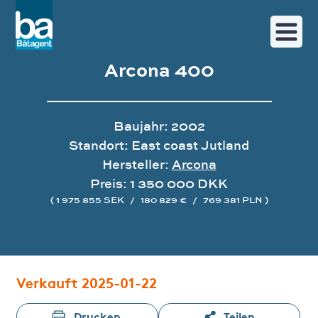
Arcona 400
Baujahr: 2002
Standort: East coast Jutland
Hersteller:
Arcona
Preis: 1 350 000 DKK
( 1 975 855 SEK
/
180 829 €
/
769 381 PLN )
Bildergalerie
Verkauft 2025-01-22
Drucken
Teilen