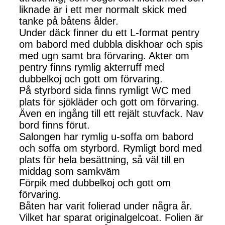
liknade är i ett mer normalt skick med
tanke på båtens ålder.
Under däck finner du ett L-format pentry
om babord med dubbla diskhoar och spis
med ugn samt bra förvaring. Akter om
pentry finns rymlig akterruff med
dubbelkoj och gott om förvaring.
På styrbord sida finns rymligt WC med
plats för sjökläder och gott om förvaring.
Även en ingång till ett rejält stuvfack. Nav
bord finns förut.
Salongen har rymlig u-soffa om babord
och soffa om styrbord. Rymligt bord med
plats för hela besättning, så väl till en
middag som samkväm
Förpik med dubbelkoj och gott om
förvaring.
Båten har varit folierad under några år.
Vilket har sparat originalgelcoat. Folien är