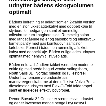
udnytter bådens skrogvolumen
optimalt
Bådens indretning er udlagt som en 2-cabin version
med en stor lukket agterkahyt med dobbelt køje til
styrbord for nedgangen samt et rummeligt
toilet/bruse rum i bagbord side. Rummelig salon
med langsgående køjer og salonbord og effektivt L-
formet pantry med gas komfur/ovn samt stor
køleboks. Forrest i båden en rummelig aflukket
kahyt med dobbeltkøje. Båden er ligeledes udnyttet
optimalt med hensyn til stuveplads.
Båden er let at håndtere takket være den moderne
enkle rig med brede bagud vendte salingshorn,
North Sails 3DI Nordac rullefok og rullestorsejl.
Under havnemanøvre understøttes
manøvreegenskaberne af den effektive Volvo Penta
dieselmotor udstyret med Flex-O-Fold foldepropel
samt en ligeledes effektiv bovpropel.
Denne Bavaria 32 Cruiser er særdeles veludrustet
og der er investeret mange penge i nyt udstyr i