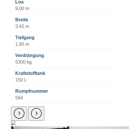
Loa
9.00 m
Breite
3.42 m
Tiefgang
1.95 m
Verdrängung
5300 kg
Kraftstofftank
150 L
Rumpfnummer
564