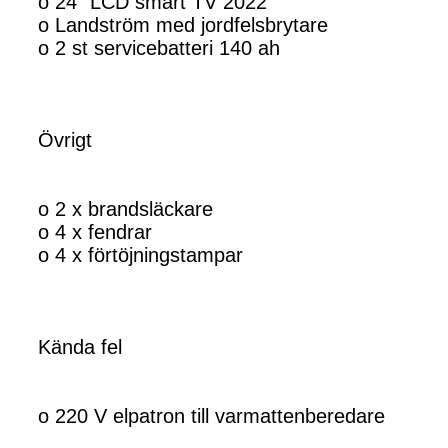
o 24” LCD smart TV 2022
o Landström med jordfelsbrytare
o 2 st servicebatteri 140 ah
Övrigt
o 2 x brandsläckare
o 4 x fendrar
o 4 x förtöjningstampar
Kända fel
o 220 V elpatron till varmattenberedare