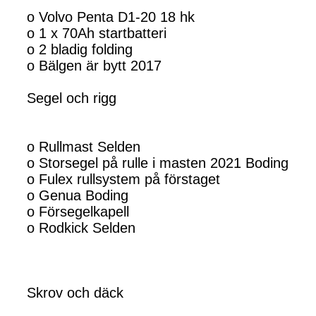
o Volvo Penta D1-20 18 hk
o 1 x 70Ah startbatteri
o 2 bladig folding
o Bälgen är bytt 2017
Segel och rigg
o Rullmast Selden
o Storsegel på rulle i masten 2021 Boding
o Fulex rullsystem på förstaget
o Genua Boding
o Försegelkapell
o Rodkick Selden
Skrov och däck