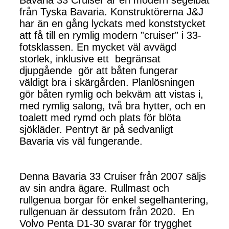
från Tyska Bavaria. Konstruktörerna J&J
har än en gång lyckats med konststycket
att få till en rymlig modern ”cruiser” i 33-
fotsklassen. En mycket väl avvägd
storlek, inklusive ett begränsat
djupgående gör att båten fungerar
väldigt bra i skärgården. Planlösningen
gör båten rymlig och bekväm att vistas i,
med rymlig salong, två bra hytter, och en
toalett med rymd och plats för blöta
sjökläder. Pentryt är på sedvanligt
Bavaria vis väl fungerande.
Denna Bavaria 33 Cruiser från 2007 säljs
av sin andra ägare. Rullmast och
rullgenua borgar för enkel segelhantering,
rullgenuan är dessutom från 2020. En
Volvo Penta D1-30 svarar för trygghet