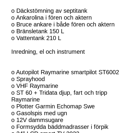
o Däckstömning av septitank
o Ankarolina i fören och aktern
o Bruce ankare i både fören och aktern
o Bränsletank 150 L
o Vattentank 210 L
Inredning, el och instrument
o Autopilot Raymarine smartpilot ST6002
o Sprayhood
o VHF Raymarine
o ST 60 + Tridata djup, fart och tripp
Raymarine
o Plotter Garmin Echomap Swe
o Gasolspis med ugn
o 12V dammsugare
o Formsydda bäddmadrasser i förpik