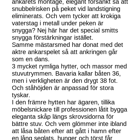
ankarets montage, elegant försänkt så att
snubbelrisken på peket vid landstigning
eliminerats. Och vem tycker att krokiga
vaterstag i metall under peken är
snygga? Nej här har det special smitts
snygga förstärkningar istället.
Samme mästarsmed har donat med det
aktre ankarspelet så att ankringen går
som en dans.
3 mycket rymliga hytter, och massor med
stuvutrymmen. Bavaria kallar båten 36,
men i verkligheten är den drygt 38 fot.
Och ståhöjden är anpassad för stora
tyskar.
I den främre hytten har ägaren, tillika
möbelsnickare till professionen låtit bygga
eleganta skåp längs skrovsidorna för
bättre stuv. Och vem glömmer inte ibland
att låsa båten efter att gått i hamn efter
en lång seglats, hunger och törst får