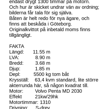
endast drygt 1300 timmar på motorn.
Och hur är skicket undrar vän av ordning;
bilderna får tala för sig själva.
Båten är helt redo för nya ägare, och
finns att beskåda i Göteborg.
Originalkvittot på inbetald moms finns
tillgängligt.
FAKTA
Längd: 11.55 m
LVA: 8.90 m
Bredd: 3.68 m
Djup: 1.85 m
Depl: 5500 kg tom båt
Krysställ: 63,4 kvm standard, lite större
akterrunda här, så någon kvadrat till.
Motor: Volvo Penta MD 2030
Effekt 21kw/29hk
Motortimmar: 1310
Drivning: S-drev